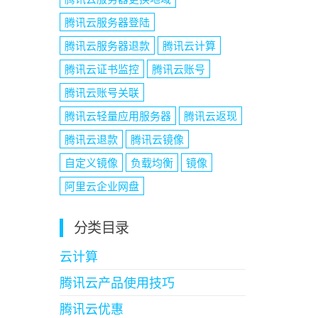
腾讯云服务器登陆
腾讯云服务器退款
腾讯云计算
腾讯云证书监控
腾讯云账号
腾讯云账号关联
腾讯云轻量应用服务器
腾讯云返现
腾讯云退款
腾讯云镜像
自定义镜像
负载均衡
镜像
阿里云企业网盘
分类目录
云计算
腾讯云产品使用技巧
腾讯云优惠