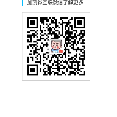
加凯铧互联微信了解更多