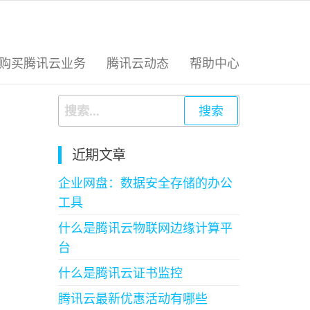
购买腾讯云业务
腾讯云动态
帮助中心
搜
索：
近期文章
企业网盘：数据安全存储的办公
工具
什么是腾讯云物联网边缘计算平
台
什么是腾讯云证书监控
腾讯云最新优惠活动有哪些