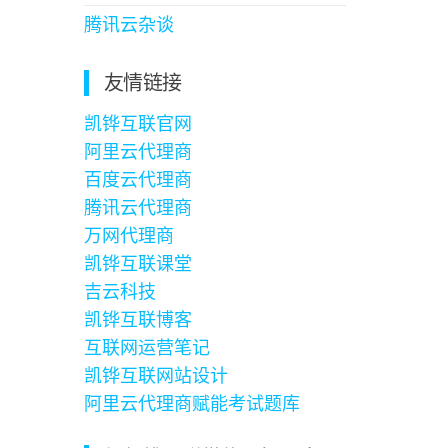
腾讯云杂谈
友情链接
凯铧互联官网
阿里云代理商
百度云代理商
腾讯云代理商
万网代理商
凯铧互联课堂
吉云科技
凯铧互联博客
互联网运营笔记
凯铧互联网站设计
阿里云代理商赋能考试题库