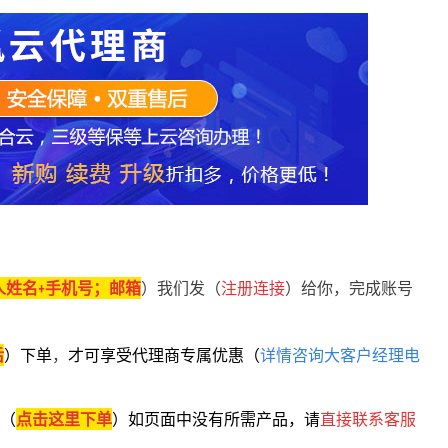
人姓名+手机号；邮箱
）我们发（
注册连接
）给你，完成账号
后
）
下单
，
才可享受代理商专属优惠
（
详情咨询大客户经理电
（
点击这里下单
）
如页面中没有所需产品，请
直接联系
客服