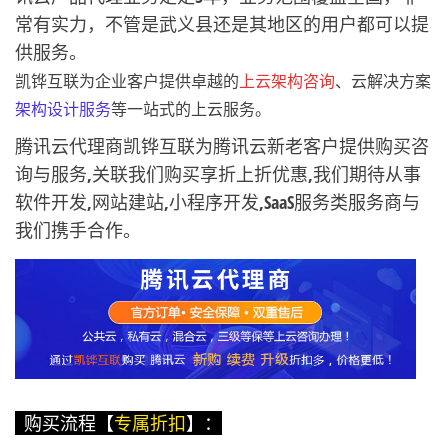
常有实力，不管是武义县还是其地区的用户都可以提
供服务。
凯铧互联为企业客户提供卓越的
上云架构咨询
、云解决方案
架构设计服务
等一站式的上云服务。
腾讯云代理商凯铧互联为腾讯云新老客户提供购买咨
询与服务,关联我们购买享折上折优惠,我们期待从事
软件开发,网站建站,小程序开发,SaaS服务类服务商与
我们携手合作。
购买流程【
专属折扣
】：