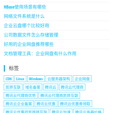
HBase使用场景有哪些
网络文件系统是什么
企业云盘哪个比较好用
公司数据文件怎么存储管理
好用的企业网盘推荐哪些
文档管理工具：企业网盘有什么作用
标签
CDN
Linux
Windows
云服务器架构
企业网盘
凯铧互联
域名备案
腾讯云
腾讯云代理商
腾讯云代理商优势
腾讯云代理商凯铧互联
腾讯云企业备案
腾讯云优惠
腾讯云优惠券领取
腾讯云优惠找凯铧铧互联
腾讯云加速
腾讯云务器价格