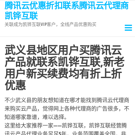
腾讯云优惠折扣联系腾讯云代理商
前
往
凯铧互联
内
关联成为凯铧互联VIP客户，全线产品优惠购买
容
武义县地区用户买腾讯云
产品就联系凯铧互联,新老
用户新买续费均有折上折
优惠
不少武义县的朋友想知道在哪才能找到腾讯云代理商
来购买云产品，觉得网上各种代理商的广告很多，不
知道哪家靠谱，难以选择。
这里给大家推荐一家——凯铧互联，凯铧互联经营腾
讯云产品代理业务足足5年，业务范围覆盖全国，非