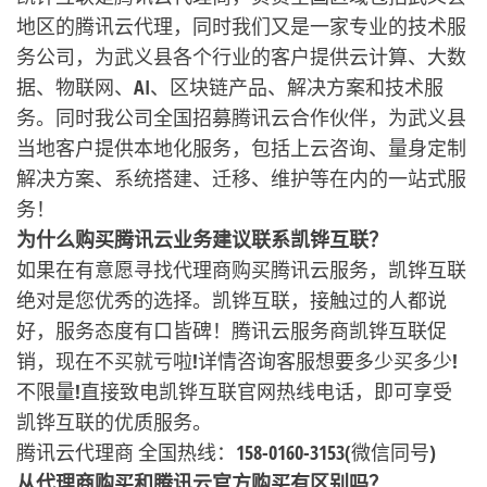
地区的腾讯云代理，同时我们又是一家专业的技术服
务公司，为武义县各个行业的客户提供云计算、大数
据、物联网、AI、区块链产品、解决方案和技术服
务。同时我公司全国招募腾讯云合作伙伴，为武义县
当地客户提供本地化服务，包括上云咨询、量身定制
解决方案、系统搭建、迁移、维护等在内的一站式服
务！
为什么购买腾讯云业务建议联系凯铧互联？
如果在有意愿寻找代理商购买腾讯云服务，凯铧互联
绝对是您优秀的选择。凯铧互联，接触过的人都说
好，服务态度有口皆碑！腾讯云服务商凯铧互联促
销，现在不买就亏啦!详情咨询客服想要多少买多少!
不限量!直接致电凯铧互联官网热线电话，即可享受
凯铧互联的优质服务。
腾讯云代理商 全国热线：158-0160-3153(微信同号)
从代理商购买和腾讯云官方购买有区别吗？