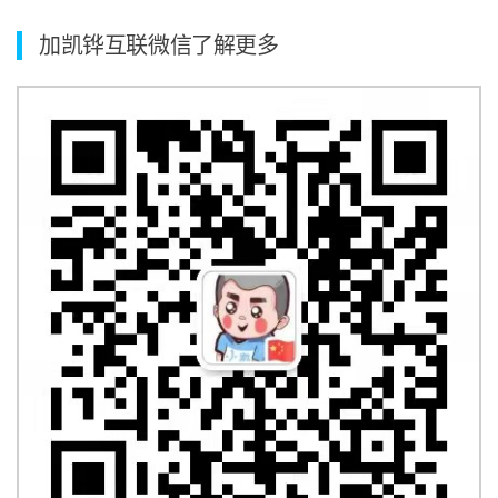
加凯铧互联微信了解更多