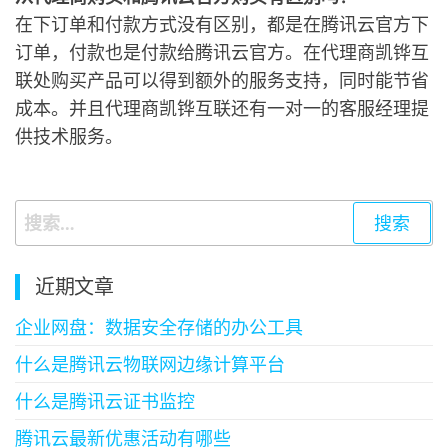
在下订单和付款方式没有区别，都是在腾讯云官方下
订单，付款也是付款给腾讯云官方。在代理商凯铧互
联处购买产品可以得到额外的服务支持，同时能节省
成本。并且代理商凯铧互联还有一对一的客服经理提
供技术服务。
搜
索：
近期文章
企业网盘：数据安全存储的办公工具
什么是腾讯云物联网边缘计算平台
什么是腾讯云证书监控
腾讯云最新优惠活动有哪些