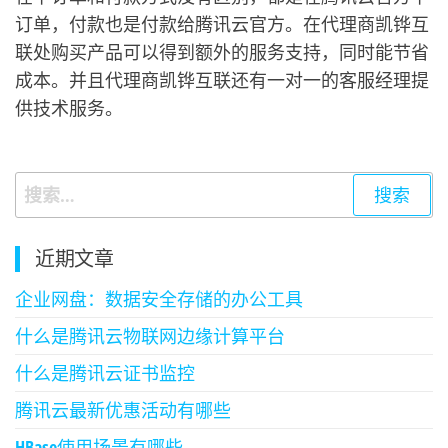
订单，付款也是付款给腾讯云官方。在代理商凯铧互
联处购买产品可以得到额外的服务支持，同时能节省
成本。并且代理商凯铧互联还有一对一的客服经理提
供技术服务。
搜
索：
近期文章
企业网盘：数据安全存储的办公工具
什么是腾讯云物联网边缘计算平台
什么是腾讯云证书监控
腾讯云最新优惠活动有哪些
HBase使用场景有哪些