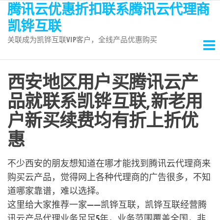
腾讯云优惠折扣联系腾讯云代理商
前
往
凯铧互联
内
关联成为凯铧互联VIP客户，全线产品优惠购买
容
西安地区用户买腾讯云产
品就联系凯铧互联,新老用
户新买续费均有折上折优
惠
不少西安的朋友想知道在哪才能找到腾讯云代理商来
购买云产品，觉得网上各种代理商的广告很多，不知
道哪家靠谱，难以选择。
这里给大家推荐一家——凯铧互联，凯铧互联经营腾
讯云产品代理业务足足5年，业务范围覆盖全国，非