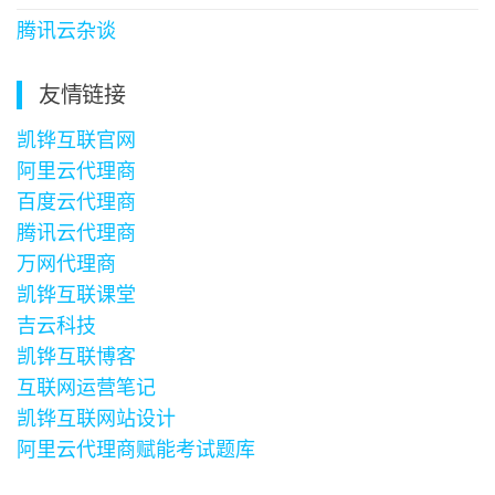
腾讯云杂谈
友情链接
凯铧互联官网
阿里云代理商
百度云代理商
腾讯云代理商
万网代理商
凯铧互联课堂
吉云科技
凯铧互联博客
互联网运营笔记
凯铧互联网站设计
阿里云代理商赋能考试题库