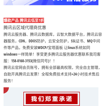
爆款产品 腾讯云低至1折
腾讯云区域代理商优惠
腾讯云服务器、腾讯云数据库，云智大数据平台，腾讯云容
器服务，CDN，DDOS防护，云安全防护，SSL证书、MQ中间
件等产品，免费安装WDCP/宝塔面板 让
linux系统如同
windows一样简单！享受更多腾讯云服务器优惠联系我司客
服：
158-0160-3153
(微信同号)！！
腾讯云官网会员账号，拥有全部最高权限，完全自主管理，
自助开具腾讯云发票！全程免费技术支持+24小时技术售后
服务！