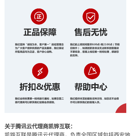
关于腾讯云代理商凯铧互联：
凯铧互联是腾讯云代理商，负责全国区域包括西安地