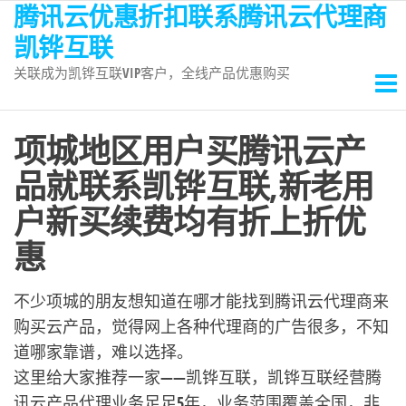
腾讯云优惠折扣联系腾讯云代理商
前
往
凯铧互联
内
关联成为凯铧互联VIP客户，全线产品优惠购买
容
项城地区用户买腾讯云产
品就联系凯铧互联,新老用
户新买续费均有折上折优
惠
不少项城的朋友想知道在哪才能找到腾讯云代理商来
购买云产品，觉得网上各种代理商的广告很多，不知
道哪家靠谱，难以选择。
这里给大家推荐一家——凯铧互联，凯铧互联经营腾
讯云产品代理业务足足5年，业务范围覆盖全国，非