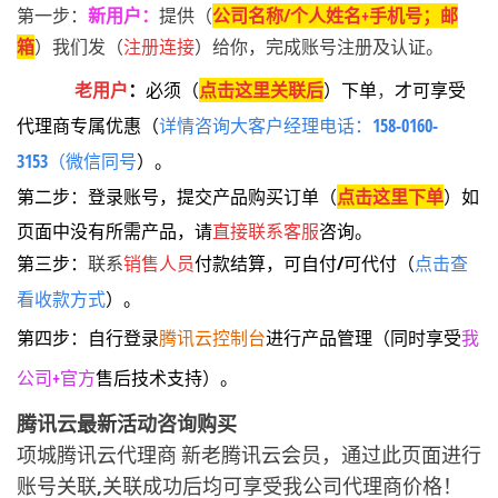
第一步：
新用户
：
提供（
公司名称/个人姓名+手机号；邮
箱
）我们发（
注册连接
）给你，完成账号注册及认证。
老用户
：
必须
（
点击这里关联后
）
下单
，
才可享受
代理商专属优惠
（
详情咨询大客户经理电话：
158-0160-
3153
（微信同号
）
。
第二步：登录账号，提交产品购买订单（
点击这里下单
）
如
页面中没有所需产品，请
直接联系
客服
咨询。
第三步：
联系
销售人员
付款结算，可自付/可代付（
点击查
看收款方式
）。
第四步：自行登录
腾讯云控制台
进行产品管理（同时享受
我
公司+官方
售后技术支持）。
腾讯云最新活动咨询购买
项城腾讯云代理商 新老腾讯云会员，通过此页面进行
账号关联,关联成功后均可享受我公司代理商价格！