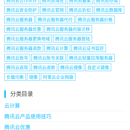
腾讯云合作伙伴
腾讯云域名
腾讯云备案
腾讯云存储
腾讯云安全防护
腾讯云官网
腾讯云折扣
腾讯云数据库
腾讯云服务器
腾讯云服务器代付
腾讯云服务器价格
腾讯云服务器优惠
腾讯云服务器内容迁移
腾讯云服务器更换地域
腾讯云服务器登陆
腾讯云服务器退款
腾讯云计算
腾讯云证书监控
腾讯云账号
腾讯云账号关联
腾讯云轻量应用服务器
腾讯云返现
腾讯云退款
腾讯云镜像
自定义镜像
负载均衡
镜像
阿里云企业网盘
分类目录
云计算
腾讯云产品使用技巧
腾讯云优惠