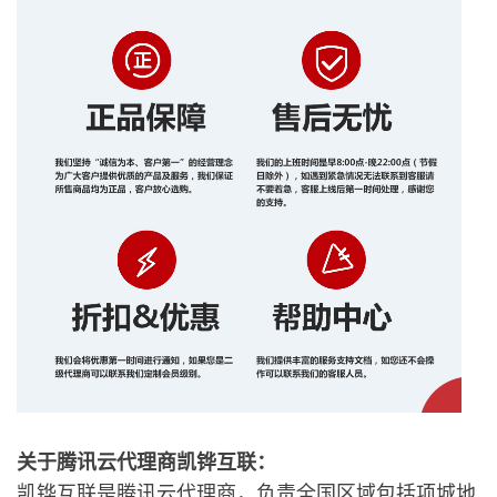
关于腾讯云代理商凯铧互联：
凯铧互联是腾讯云代理商，负责全国区域包括项城地