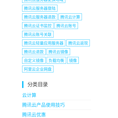
腾讯云服务器登陆
腾讯云服务器退款
腾讯云计算
腾讯云证书监控
腾讯云账号
腾讯云账号关联
腾讯云轻量应用服务器
腾讯云返现
腾讯云退款
腾讯云镜像
自定义镜像
负载均衡
镜像
阿里云企业网盘
分类目录
云计算
腾讯云产品使用技巧
腾讯云优惠