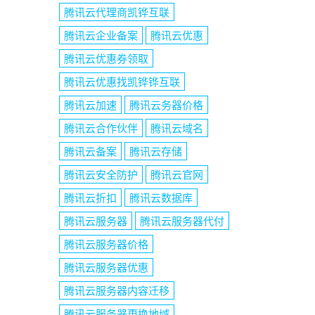
腾讯云代理商凯铧互联
腾讯云企业备案
腾讯云优惠
腾讯云优惠券领取
腾讯云优惠找凯铧铧互联
腾讯云加速
腾讯云务器价格
腾讯云合作伙伴
腾讯云域名
腾讯云备案
腾讯云存储
腾讯云安全防护
腾讯云官网
腾讯云折扣
腾讯云数据库
腾讯云服务器
腾讯云服务器代付
腾讯云服务器价格
腾讯云服务器优惠
腾讯云服务器内容迁移
腾讯云服务器更换地域