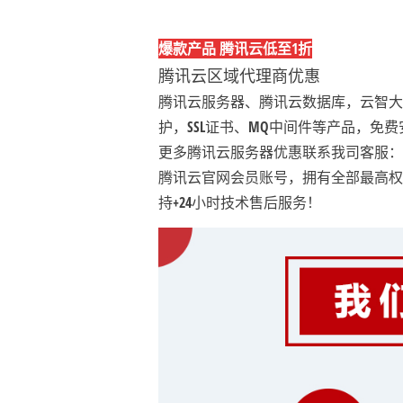
爆款产品 腾讯云低至1折
腾讯云区域代理商优惠
腾讯云服务器、腾讯云数据库，云智大数
护，SSL证书、MQ中间件等产品，免费安
更多腾讯云服务器优惠联系我司客服：
腾讯云官网会员账号，拥有全部最高权
持+24小时技术售后服务！