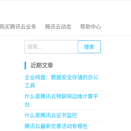
购买腾讯云业务
腾讯云动态
帮助中心
搜
索：
近期文章
企业网盘：数据安全存储的办公
工具
什么是腾讯云物联网边缘计算平
台
什么是腾讯云证书监控
腾讯云最新优惠活动有哪些