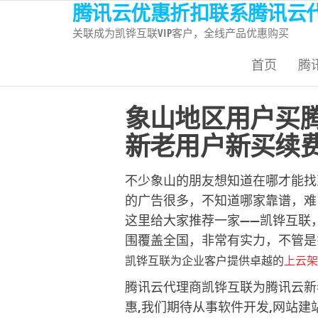
腾讯云优惠折扣联系腾讯云
前
往
关联成为凯铧互联VIP客户，全线产品优惠购买
内
首页
腾
容
象山地区用户买腾
新老用户新买续
不少象山的朋友想知道在哪才能找
的广告很多，不知道哪家靠谱，难
这里给大家推荐一家——凯铧互联
围覆盖全国，非常有实力，不管是
凯铧互联为企业客户提供卓越的
上云架
腾讯云代理商凯铧互联为腾讯云新
惠,我们期待从事软件开发,网站建站