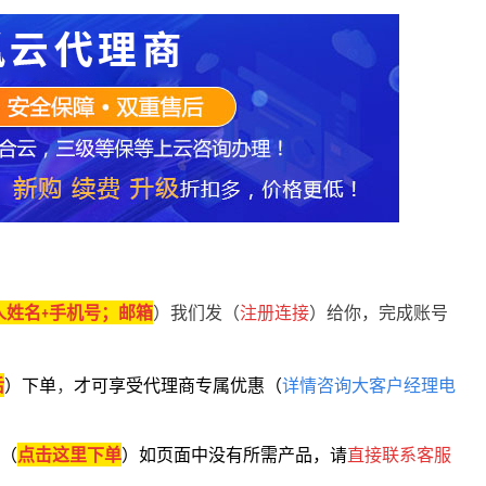
人姓名+手机号；邮箱
）我们发（
注册连接
）给你，完成账号
后
）
下单
，
才可享受代理商专属优惠
（
详情咨询大客户经理电
（
点击这里下单
）
如页面中没有所需产品，请
直接联系
客服