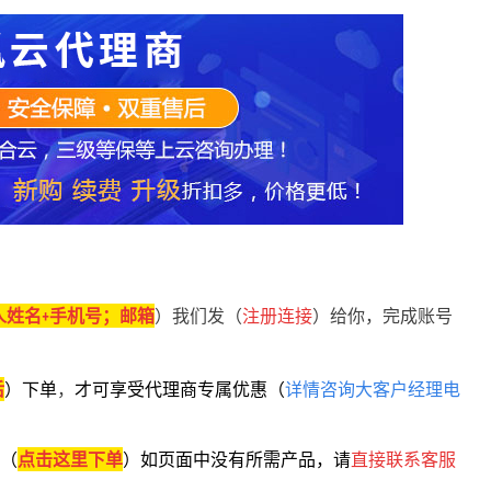
人姓名+手机号；邮箱
）我们发（
注册连接
）给你，完成账号
后
）
下单
，
才可享受代理商专属优惠
（
详情咨询大客户经理电
（
点击这里下单
）
如页面中没有所需产品，请
直接联系
客服