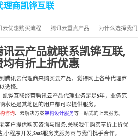
代理商凯铧互联
讯云优惠购买流程
腾讯云重点产品
为什么选择我们
讯云产品就联系凯铧互联,
费均有折上折优惠
到腾讯云代理商来购买云产品，觉得网上各种代理商
以选择。
，凯铧互联经营腾讯云产品代理业务足足5年，业务范
响水还是其地区的用户都可以提供服务。
构咨询
、云解决方案
架构设计服务
等一站式的上云服务。
老客户提供购买咨询与服务,关联我们购买享折上折优
,小程序开发,SaaS服务类服务商与我们携手合作。