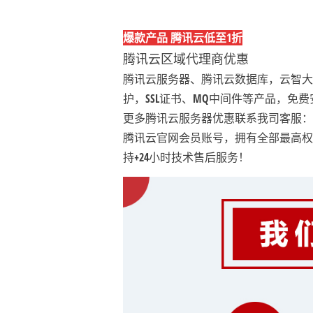
爆款产品 腾讯云低至1折
腾讯云区域代理商优惠
腾讯云服务器、腾讯云数据库，云智大数
护，SSL证书、MQ中间件等产品，免费安
更多腾讯云服务器优惠联系我司客服：
腾讯云官网会员账号，拥有全部最高权
持+24小时技术售后服务！