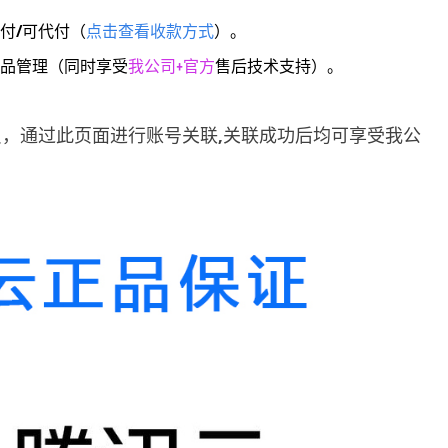
付/可代付（
点击查看收款方式
）。
品管理（同时享受
我公司+官方
售后技术支持）。
员，通过此页面进行账号关联,关联成功后均可享受我公