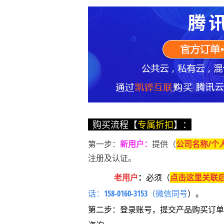
购买流程【
专属折扣
】：
第一步：
新用户
：
提供（
公司名称/个
注册及认证。
老用户
：
必须
（
点击这里关联
话：
158-0160-3153
（微信同号
）
。
第二步：登录账号，提交产品购买订单