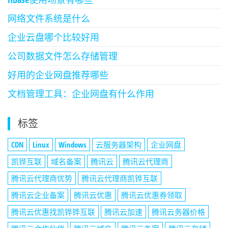
网络文件系统是什么
企业云盘哪个比较好用
公司数据文件怎么存储管理
好用的企业网盘推荐哪些
文档管理工具：企业网盘有什么作用
标签
CDN
Linux
Windows
云服务器架构
企业网盘
凯铧互联
域名备案
腾讯云
腾讯云代理商
腾讯云代理商优势
腾讯云代理商凯铧互联
腾讯云企业备案
腾讯云优惠
腾讯云优惠券领取
腾讯云优惠找凯铧铧互联
腾讯云加速
腾讯云务器价格