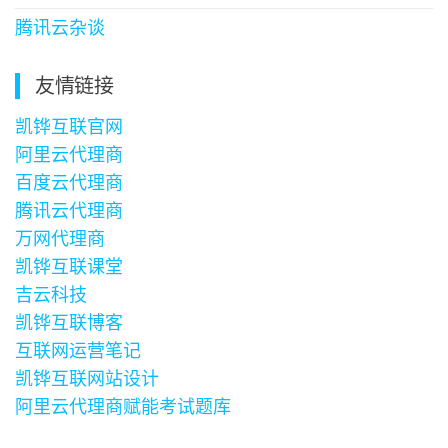
腾讯云杂谈
友情链接
凯铧互联官网
阿里云代理商
百度云代理商
腾讯云代理商
万网代理商
凯铧互联课堂
吉云科技
凯铧互联博客
互联网运营笔记
凯铧互联网站设计
阿里云代理商赋能考试题库