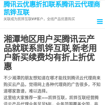
腾讯云优惠折扣联系腾讯云代理商
前
往
凯铧互联
内
关联成为凯铧互联VIP客户，全线产品优惠购买
容
湘潭地区用户买腾讯云产
品就联系凯铧互联,新老用
户新买续费均有折上折优
惠
不少湘潭的朋友想知道在哪才能找到腾讯云代理商来
购买云产品，觉得网上各种代理商的广告很多，不知
道哪家靠谱，难以选择。
这里给大家推荐一家——凯铧互联，凯铧互联经营腾
讯云产品代理业务足足5年，业务范围覆盖全国，非