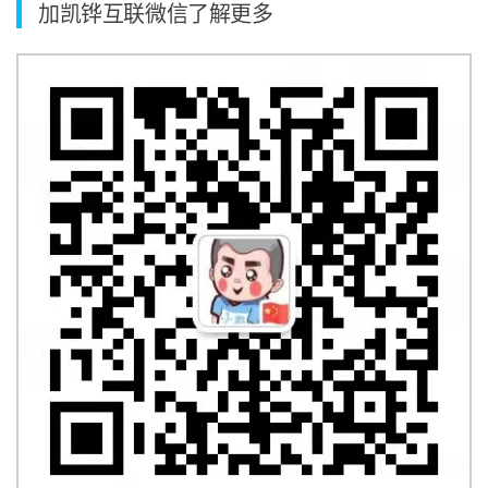
加凯铧互联微信了解更多