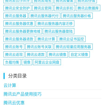
腾讯云合作伙伴
腾讯云域名
腾讯云备案
腾讯云存储
腾讯云安全防护
腾讯云官网
腾讯云折扣
腾讯云数据库
腾讯云服务器
腾讯云服务器代付
腾讯云服务器价格
腾讯云服务器优惠
腾讯云服务器内容迁移
腾讯云服务器更换地域
腾讯云服务器登陆
腾讯云服务器退款
腾讯云计算
腾讯云证书监控
腾讯云账号
腾讯云账号关联
腾讯云轻量应用服务器
腾讯云返现
腾讯云退款
腾讯云镜像
自定义镜像
负载均衡
镜像
阿里云企业网盘
分类目录
云计算
腾讯云产品使用技巧
腾讯云优惠