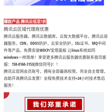
爆款产品 腾讯云低至1折
腾讯云区域代理商优惠
腾讯云服务器、腾讯云数据库，云智大数据平台，腾讯云容
器服务，CDN，DDOS防护，云安全防护，SSL证书、MQ中间
件等产品，免费安装WDCP/宝塔面板 让
linux系统如同
windows一样简单！享受更多腾讯云服务器优惠联系我司客
服：
158-0160-3153
(微信同号)！！
腾讯云官网会员账号，拥有全部最高权限，完全自主管理，
自助开具腾讯云发票！全程免费技术支持+24小时技术售后
服务！