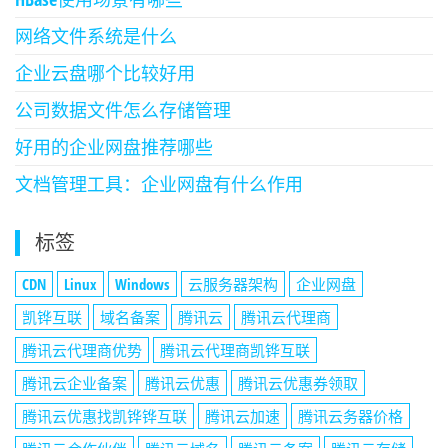
网络文件系统是什么
企业云盘哪个比较好用
公司数据文件怎么存储管理
好用的企业网盘推荐哪些
文档管理工具：企业网盘有什么作用
标签
CDN
Linux
Windows
云服务器架构
企业网盘
凯铧互联
域名备案
腾讯云
腾讯云代理商
腾讯云代理商优势
腾讯云代理商凯铧互联
腾讯云企业备案
腾讯云优惠
腾讯云优惠券领取
腾讯云优惠找凯铧铧互联
腾讯云加速
腾讯云务器价格