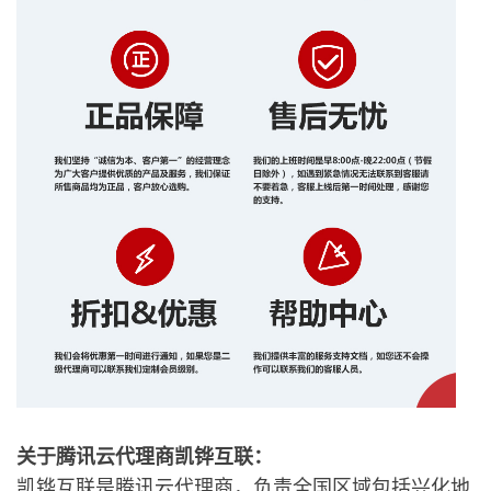
关于腾讯云代理商凯铧互联：
凯铧互联是腾讯云代理商，负责全国区域包括兴化地