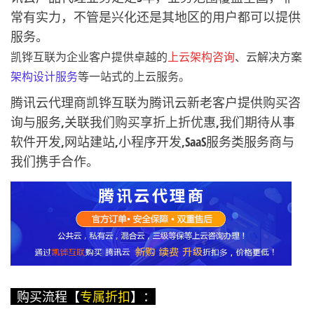
常有实力，不管是兴化还是其地区的用户都可以提供
服务。
凯铧互联为企业客户提供卓越的
上云架构咨询
、云解决方案
架构设计服务
等一站式的上云服务。
腾讯云代理商凯铧互联为腾讯云新老客户提供购买咨
询与服务,关联我们购买享折上折优惠,我们期待从事
软件开发,网站建站,小程序开发,SaaS服务类服务商与
我们携手合作。
购买流程【
专属折扣
】：