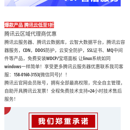
爆款产品 腾讯云低至1折
腾讯云区域代理商优惠
腾讯云服务器、腾讯云数据库，云智大数据平台，腾讯云容
器服务，CDN，DDOS防护，云安全防护，SSL证书、MQ中间
件等产品，免费安装WDCP/宝塔面板 让
linux系统如同
windows一样简单！享受更多腾讯云服务器优惠联系我司客
服：
158-0160-3153
(微信同号)！！
腾讯云官网会员账号，拥有全部最高权限，完全自主管理，
自助开具腾讯云发票！全程免费技术支持+24小时技术售后
服务！