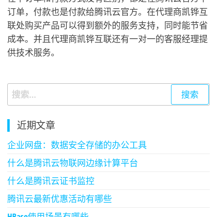
订单，付款也是付款给腾讯云官方。在代理商凯铧互
联处购买产品可以得到额外的服务支持，同时能节省
成本。并且代理商凯铧互联还有一对一的客服经理提
供技术服务。
搜
索：
近期文章
企业网盘：数据安全存储的办公工具
什么是腾讯云物联网边缘计算平台
什么是腾讯云证书监控
腾讯云最新优惠活动有哪些
HBase使用场景有哪些