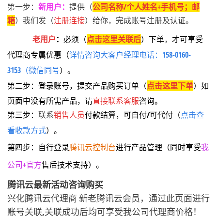
第一步：
新用户
：
提供（
公司名称/个人姓名+手机号；邮
箱
）我们发（
注册连接
）给你，完成账号注册及认证。
老用户
：
必须
（
点击这里关联后
）
下单
，
才可享受
代理商专属优惠
（
详情咨询大客户经理电话：
158-0160-
3153
（微信同号
）
。
第二步：登录账号，提交产品购买订单（
点击这里下单
）
如
页面中没有所需产品，请
直接联系
客服
咨询。
第三步：
联系
销售人员
付款结算，可自付/可代付（
点击查
看收款方式
）。
第四步：自行登录
腾讯云控制台
进行产品管理（同时享受
我
公司+官方
售后技术支持）。
腾讯云最新活动咨询购买
兴化腾讯云代理商 新老腾讯云会员，通过此页面进行
账号关联,关联成功后均可享受我公司代理商价格！