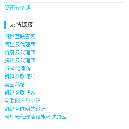
腾讯云杂谈
友情链接
凯铧互联官网
阿里云代理商
百度云代理商
腾讯云代理商
万网代理商
凯铧互联课堂
吉云科技
凯铧互联博客
互联网运营笔记
凯铧互联网站设计
阿里云代理商赋能考试题库