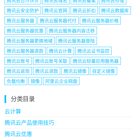
腾讯云合作伙伴
腾讯云域名
腾讯云备案
腾讯云存储
腾讯云安全防护
腾讯云官网
腾讯云折扣
腾讯云数据库
腾讯云服务器
腾讯云服务器代付
腾讯云服务器价格
腾讯云服务器优惠
腾讯云服务器内容迁移
腾讯云服务器更换地域
腾讯云服务器登陆
腾讯云服务器退款
腾讯云计算
腾讯云证书监控
腾讯云账号
腾讯云账号关联
腾讯云轻量应用服务器
腾讯云返现
腾讯云退款
腾讯云镜像
自定义镜像
负载均衡
镜像
阿里云企业网盘
分类目录
云计算
腾讯云产品使用技巧
腾讯云优惠