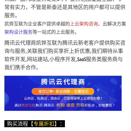
常有实力，不管是新泰还是其地区的用户都可以提供
服务。
凯铧互联为企业客户提供卓越的
上云架构咨询
、云解决方案
架构设计服务
等一站式的上云服务。
腾讯云代理商凯铧互联为腾讯云新老客户提供购买咨
询与服务,关联我们购买享折上折优惠,我们期待从事
软件开发,网站建站,小程序开发,SaaS服务类服务商与
我们携手合作。
购买流程【
专属折扣
】：