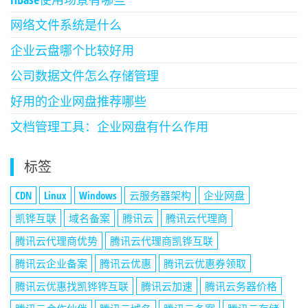
网络文件系统是什么
企业云盘哪个比较好用
公司数据文件怎么存储管理
好用的企业网盘推荐哪些
文档管理工具：企业网盘有什么作用
标签
CDN
Linux
Windows
云服务器架构
企业网盘
凯铧互联
域名备案
腾讯云
腾讯云代理商
腾讯云代理商优势
腾讯云代理商凯铧互联
腾讯云企业备案
腾讯云优惠
腾讯云优惠券领取
腾讯云优惠找凯铧铧互联
腾讯云加速
腾讯云务器价格