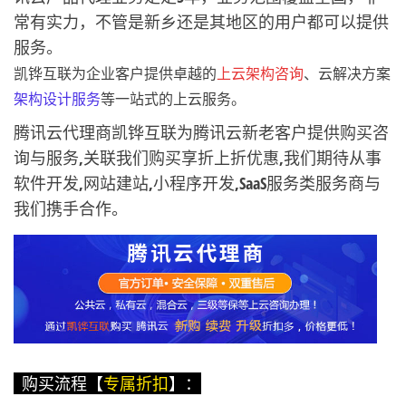
常有实力，不管是新乡还是其地区的用户都可以提供
服务。
凯铧互联为企业客户提供卓越的
上云架构咨询
、云解决方案
架构设计服务
等一站式的上云服务。
腾讯云代理商凯铧互联为腾讯云新老客户提供购买咨
询与服务,关联我们购买享折上折优惠,我们期待从事
软件开发,网站建站,小程序开发,SaaS服务类服务商与
我们携手合作。
购买流程【
专属折扣
】：