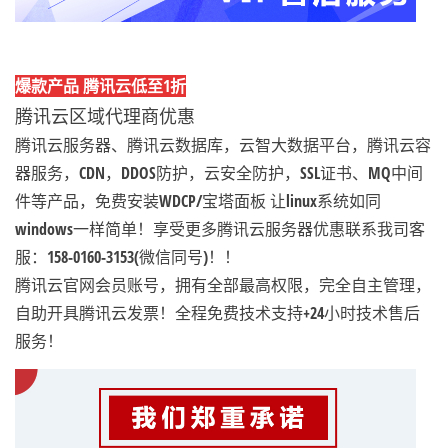
爆款产品 腾讯云低至1折
腾讯云区域代理商优惠
腾讯云服务器、腾讯云数据库，云智大数据平台，腾讯云容
器服务，CDN，DDOS防护，云安全防护，SSL证书、MQ中间
件等产品，免费安装WDCP/宝塔面板 让
linux系统如同
windows一样简单！享受更多腾讯云服务器优惠联系我司客
服：
158-0160-3153
(微信同号)！！
腾讯云官网会员账号，拥有全部最高权限，完全自主管理，
自助开具腾讯云发票！全程免费技术支持+24小时技术售后
服务！