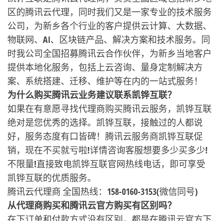
区的腾讯云代理，同时我们又是一家专业的技术服务
公司，为新乡各个行业的客户提供云计算、大数据、
物联网、AI、区块链产品、解决方案和技术服务。同
时我公司全国招募腾讯云合作伙伴，为新乡当地客户
提供本地化服务，包括上云咨询、量身定制解决方
案、系统搭建、迁移、维护等在内的一站式服务！
为什么购买腾讯云业务建议联系凯铧互联？
如果在有意愿寻找代理商购买腾讯云服务，凯铧互联
绝对是您优秀的选择。凯铧互联，接触过的人都说
好，服务态度有口皆碑！腾讯云服务商凯铧互联促
销，现在不买就亏啦!详情咨询客服想要多少买多少!
不限量!直接致电凯铧互联官网热线电话，即可享受
凯铧互联的优质服务。
腾讯云代理商 全国热线：158-0160-3153(微信同号)
从代理商购买和腾讯云官方购买有区别吗？
在下订单和付款方式没有区别，都是在腾讯云官方下