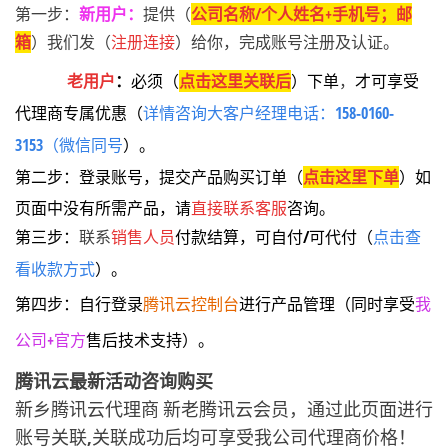
第一步：
新用户
：
提供（
公司名称/个人姓名+手机号；邮
箱
）我们发（
注册连接
）给你，完成账号注册及认证。
老用户
：
必须
（
点击这里关联后
）
下单
，
才可享受
代理商专属优惠
（
详情咨询大客户经理电话：
158-0160-
3153
（微信同号
）
。
第二步：登录账号，提交产品购买订单（
点击这里下单
）
如
页面中没有所需产品，请
直接联系
客服
咨询。
第三步：
联系
销售人员
付款结算，可自付/可代付（
点击查
看收款方式
）。
第四步：自行登录
腾讯云控制台
进行产品管理（同时享受
我
公司+官方
售后技术支持）。
腾讯云最新活动咨询购买
新乡腾讯云代理商 新老腾讯云会员，通过此页面进行
账号关联,关联成功后均可享受我公司代理商价格！