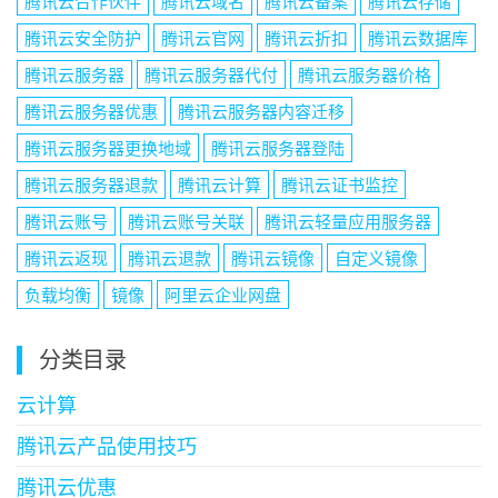
腾讯云合作伙伴
腾讯云域名
腾讯云备案
腾讯云存储
腾讯云安全防护
腾讯云官网
腾讯云折扣
腾讯云数据库
腾讯云服务器
腾讯云服务器代付
腾讯云服务器价格
腾讯云服务器优惠
腾讯云服务器内容迁移
腾讯云服务器更换地域
腾讯云服务器登陆
腾讯云服务器退款
腾讯云计算
腾讯云证书监控
腾讯云账号
腾讯云账号关联
腾讯云轻量应用服务器
腾讯云返现
腾讯云退款
腾讯云镜像
自定义镜像
负载均衡
镜像
阿里云企业网盘
分类目录
云计算
腾讯云产品使用技巧
腾讯云优惠