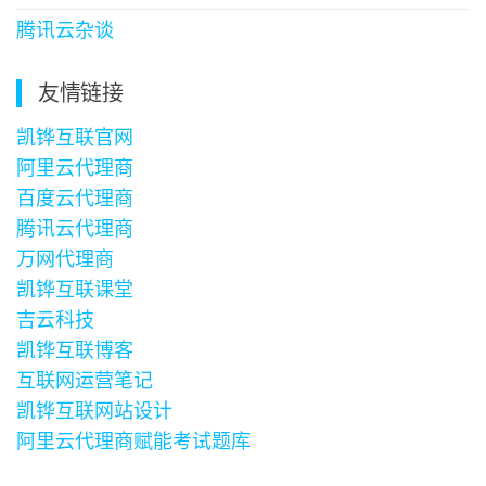
腾讯云杂谈
友情链接
凯铧互联官网
阿里云代理商
百度云代理商
腾讯云代理商
万网代理商
凯铧互联课堂
吉云科技
凯铧互联博客
互联网运营笔记
凯铧互联网站设计
阿里云代理商赋能考试题库