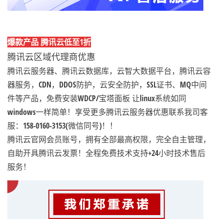
爆款产品 腾讯云低至1折
腾讯云区域代理商优惠
腾讯云服务器、腾讯云数据库，云智大数据平台，腾讯云容
器服务，CDN，DDOS防护，云安全防护，SSL证书、MQ中间
件等产品，免费安装WDCP/宝塔面板 让
linux系统如同
windows一样简单！享受更多腾讯云服务器优惠联系我司客
服：
158-0160-3153
(微信同号)！！
腾讯云官网会员账号，拥有全部最高权限，完全自主管理，
自助开具腾讯云发票！全程免费技术支持+24小时技术售后
服务！