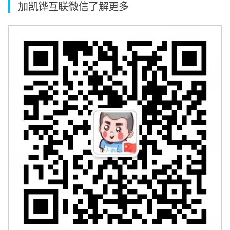
加凯铧互联微信了解更多