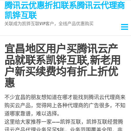
腾讯云优惠折扣联系腾讯云代理商
前
往
凯铧互联
内
关联成为凯铧互联VIP客户，全线产品优惠购买
容
宜昌地区用户买腾讯云产
品就联系凯铧互联,新老用
户新买续费均有折上折优
惠
不少宜昌的朋友想知道在哪才能找到腾讯云代理商来
购买云产品，觉得网上各种代理商的广告很多，不知
道哪家靠谱，难以选择。
这里给大家推荐一家——凯铧互联，凯铧互联经营腾
讯云产品代理业务足足5年，业务范围覆盖全国，非