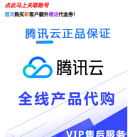
点此马上关联账号
首次
购买
新
客户额外
赠送
代金券！