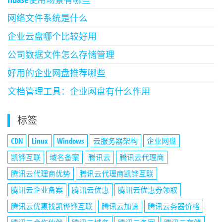
网络文件系统是什么
企业云盘哪个比较好用
公司数据文件怎么存储管理
好用的企业网盘推荐哪些
文档管理工具：企业网盘有什么作用
标签
CDN
Linux
Windows
云服务器架构
企业网盘
凯铧互联
域名备案
腾讯云
腾讯云代理商
腾讯云代理商优势
腾讯云代理商凯铧互联
腾讯云企业备案
腾讯云优惠
腾讯云优惠券领取
腾讯云优惠找凯铧铧互联
腾讯云加速
腾讯云务器价格