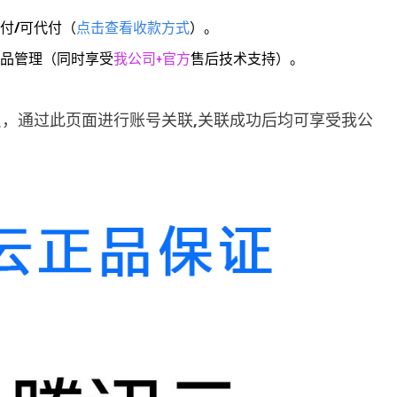
付/可代付（
点击查看收款方式
）。
品管理（同时享受
我公司+官方
售后技术支持）。
员，通过此页面进行账号关联,关联成功后均可享受我公