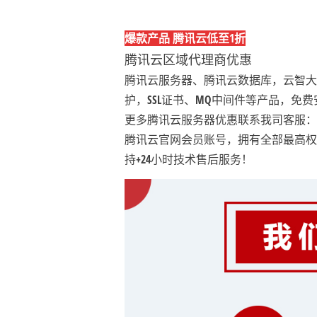
爆款产品 腾讯云低至1折
腾讯云区域代理商优惠
腾讯云服务器、腾讯云数据库，云智大数
护，SSL证书、MQ中间件等产品，免费安
更多腾讯云服务器优惠联系我司客服：
腾讯云官网会员账号，拥有全部最高权
持+24小时技术售后服务！