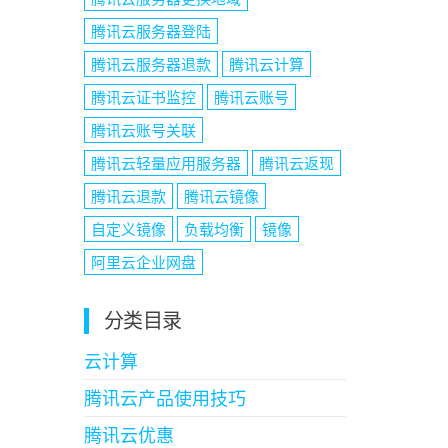
腾讯云服务器登陆
腾讯云服务器退款
腾讯云计算
腾讯云证书监控
腾讯云账号
腾讯云账号关联
腾讯云轻量应用服务器
腾讯云返现
腾讯云退款
腾讯云镜像
自定义镜像
负载均衡
镜像
阿里云企业网盘
分类目录
云计算
腾讯云产品使用技巧
腾讯云优惠