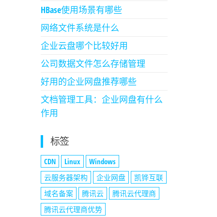
HBase使用场景有哪些
网络文件系统是什么
企业云盘哪个比较好用
公司数据文件怎么存储管理
好用的企业网盘推荐哪些
文档管理工具：企业网盘有什么
作用
标签
CDN
Linux
Windows
云服务器架构
企业网盘
凯铧互联
域名备案
腾讯云
腾讯云代理商
腾讯云代理商优势