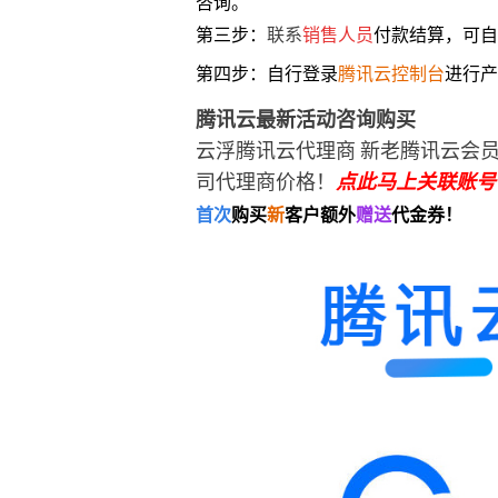
咨询。
第三步：
联系
销售人员
付款结算，可自
第四步：自行登录
腾讯云控制台
进行产
腾讯云最新活动咨询购买
云浮腾讯云代理商 新老腾讯云会
司代理商价格！
点此马上关联账号
首次
购买
新
客户额外
赠送
代金券！