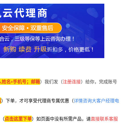
人姓名+手机号；邮箱
）我们发（
注册连接
）给你，完成账号
后
）
下单
，
才可享受代理商专属优惠
（
详情咨询大客户经理电
（
点击这里下单
）
如页面中没有所需产品，请
直接联系
客服