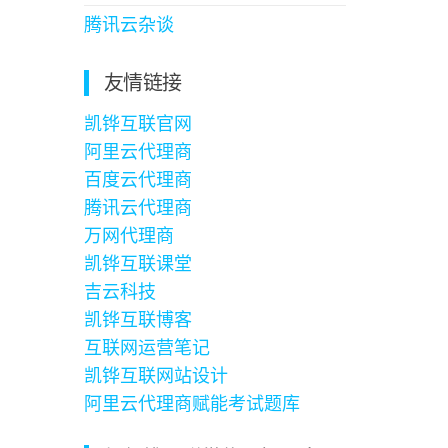
腾讯云杂谈
友情链接
凯铧互联官网
阿里云代理商
百度云代理商
腾讯云代理商
万网代理商
凯铧互联课堂
吉云科技
凯铧互联博客
互联网运营笔记
凯铧互联网站设计
阿里云代理商赋能考试题库