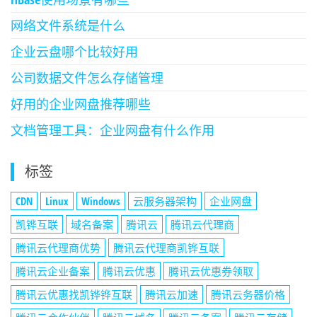
网络文件系统是什么
企业云盘哪个比较好用
公司数据文件怎么存储管理
好用的企业网盘推荐哪些
文档管理工具：企业网盘有什么作用
标签
CDN
Linux
Windows
云服务器架构
企业网盘
凯铧互联
域名备案
腾讯云
腾讯云代理商
腾讯云代理商优势
腾讯云代理商凯铧互联
腾讯云企业备案
腾讯云优惠
腾讯云优惠券领取
腾讯云优惠找凯铧铧互联
腾讯云加速
腾讯云务器价格