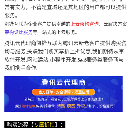
常有实力，不管是宜城还是其地区的用户都可以提供
服务。
凯铧互联为企业客户提供卓越的
上云架构咨询
、云解决方案
架构设计服务
等一站式的上云服务。
腾讯云代理商凯铧互联为腾讯云新老客户提供购买咨
询与服务,关联我们购买享折上折优惠,我们期待从事
软件开发,网站建站,小程序开发,SaaS服务类服务商与
我们携手合作。
购买流程【
专属折扣
】：