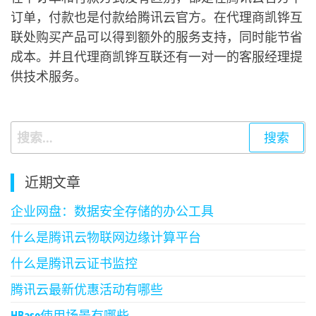
订单，付款也是付款给腾讯云官方。在代理商凯铧互
联处购买产品可以得到额外的服务支持，同时能节省
成本。并且代理商凯铧互联还有一对一的客服经理提
供技术服务。
搜
索：
近期文章
企业网盘：数据安全存储的办公工具
什么是腾讯云物联网边缘计算平台
什么是腾讯云证书监控
腾讯云最新优惠活动有哪些
HBase使用场景有哪些