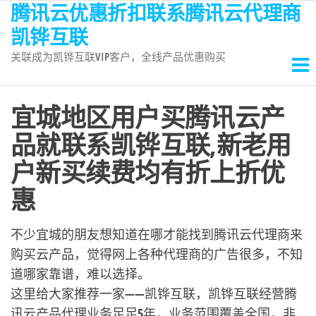
腾讯云优惠折扣联系腾讯云代理商
前
往
凯铧互联
内
关联成为凯铧互联VIP客户，全线产品优惠购买
容
宜城地区用户买腾讯云产
品就联系凯铧互联,新老用
户新买续费均有折上折优
惠
不少宜城的朋友想知道在哪才能找到腾讯云代理商来
购买云产品，觉得网上各种代理商的广告很多，不知
道哪家靠谱，难以选择。
这里给大家推荐一家——凯铧互联，凯铧互联经营腾
讯云产品代理业务足足5年，业务范围覆盖全国，非