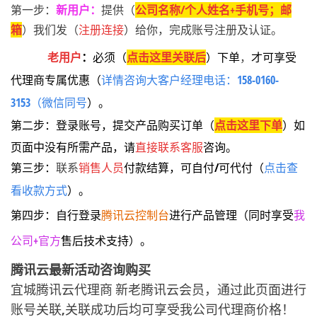
第一步：
新用户
：
提供（
公司名称/个人姓名+手机号；邮
箱
）我们发（
注册连接
）给你，完成账号注册及认证。
老用户
：
必须
（
点击这里关联后
）
下单
，
才可享受
代理商专属优惠
（
详情咨询大客户经理电话：
158-0160-
3153
（微信同号
）
。
第二步：登录账号，提交产品购买订单（
点击这里下单
）
如
页面中没有所需产品，请
直接联系
客服
咨询。
第三步：
联系
销售人员
付款结算，可自付/可代付（
点击查
看收款方式
）。
第四步：自行登录
腾讯云控制台
进行产品管理（同时享受
我
公司+官方
售后技术支持）。
腾讯云最新活动咨询购买
宜城腾讯云代理商 新老腾讯云会员，通过此页面进行
账号关联,关联成功后均可享受我公司代理商价格！