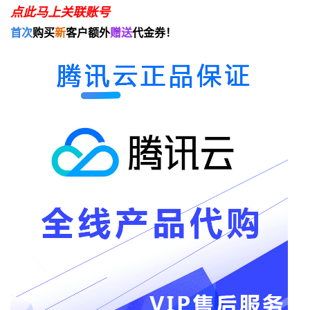
点此马上关联账号
首次
购买
新
客户额外
赠送
代金券！