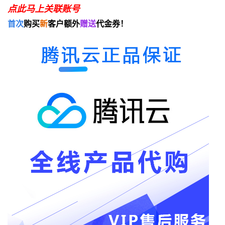
点此马上关联账号
首次
购买
新
客户额外
赠送
代金券！