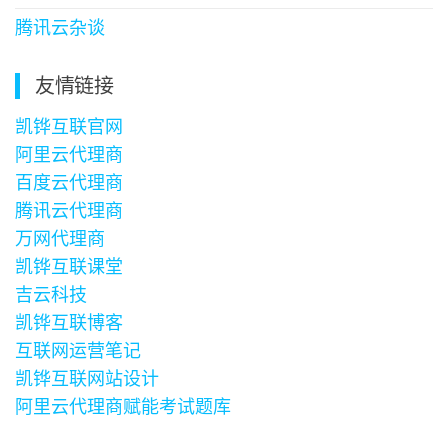
腾讯云杂谈
友情链接
凯铧互联官网
阿里云代理商
百度云代理商
腾讯云代理商
万网代理商
凯铧互联课堂
吉云科技
凯铧互联博客
互联网运营笔记
凯铧互联网站设计
阿里云代理商赋能考试题库