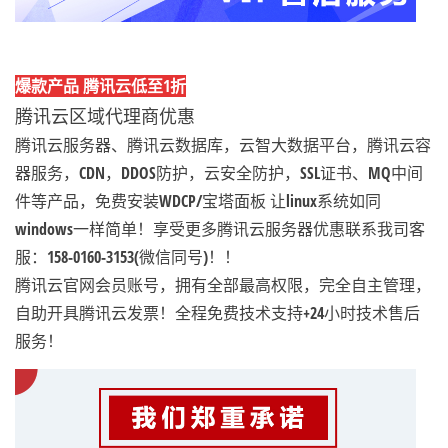
爆款产品 腾讯云低至1折
腾讯云区域代理商优惠
腾讯云服务器、腾讯云数据库，云智大数据平台，腾讯云容
器服务，CDN，DDOS防护，云安全防护，SSL证书、MQ中间
件等产品，免费安装WDCP/宝塔面板 让
linux系统如同
windows一样简单！享受更多腾讯云服务器优惠联系我司客
服：
158-0160-3153
(微信同号)！！
腾讯云官网会员账号，拥有全部最高权限，完全自主管理，
自助开具腾讯云发票！全程免费技术支持+24小时技术售后
服务！