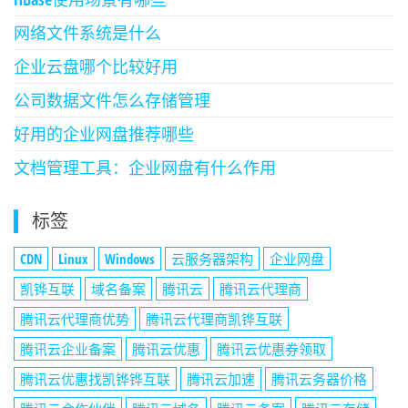
网络文件系统是什么
企业云盘哪个比较好用
公司数据文件怎么存储管理
好用的企业网盘推荐哪些
文档管理工具：企业网盘有什么作用
标签
CDN
Linux
Windows
云服务器架构
企业网盘
凯铧互联
域名备案
腾讯云
腾讯云代理商
腾讯云代理商优势
腾讯云代理商凯铧互联
腾讯云企业备案
腾讯云优惠
腾讯云优惠券领取
腾讯云优惠找凯铧铧互联
腾讯云加速
腾讯云务器价格