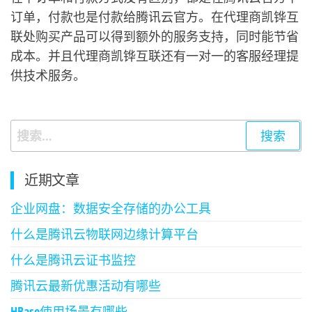
订单，付款也是付款给腾讯云官方。在代理商凯铧互
联处购买产品可以得到额外的服务支持，同时能节省
成本。并且代理商凯铧互联还有一对一的客服经理提
供技术服务。
搜
索：
近期文章
企业网盘：数据安全存储的办公工具
什么是腾讯云物联网边缘计算平台
什么是腾讯云证书监控
腾讯云最新优惠活动有哪些
HBase使用场景有哪些