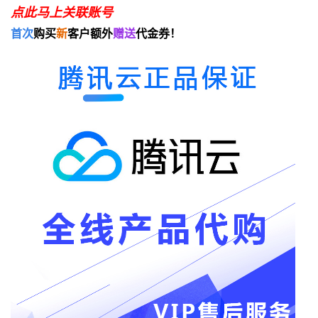
点此马上关联账号
首次
购买
新
客户额外
赠送
代金券！