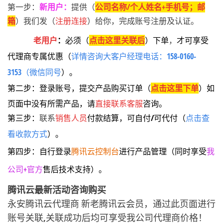
第一步：
新用户
：
提供（
公司名称/个人姓名+手机号；邮
箱
）我们发（
注册连接
）给你，完成账号注册及认证。
老用户
：
必须
（
点击这里关联后
）
下单
，
才可享受
代理商专属优惠
（
详情咨询大客户经理电话：
158-0160-
3153
（微信同号
）
。
第二步：登录账号，提交产品购买订单（
点击这里下单
）
如
页面中没有所需产品，请
直接联系
客服
咨询。
第三步：
联系
销售人员
付款结算，可自付/可代付（
点击查
看收款方式
）。
第四步：自行登录
腾讯云控制台
进行产品管理（同时享受
我
公司+官方
售后技术支持）。
腾讯云最新活动咨询购买
永安腾讯云代理商 新老腾讯云会员，通过此页面进行
账号关联,关联成功后均可享受我公司代理商价格！