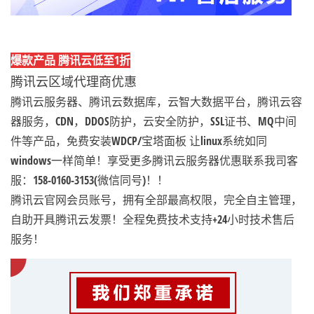
爆款产品 腾讯云低至1折
腾讯云区域代理商优惠
腾讯云服务器、腾讯云数据库，云智大数据平台，腾讯云容
器服务，CDN，DDOS防护，云安全防护，SSL证书、MQ中间
件等产品，免费安装WDCP/宝塔面板 让
linux系统如同
windows一样简单！享受更多腾讯云服务器优惠联系我司客
服：
158-0160-3153
(微信同号)！！
腾讯云官网会员账号，拥有全部最高权限，完全自主管理，
自助开具腾讯云发票！全程免费技术支持+24小时技术售后
服务！