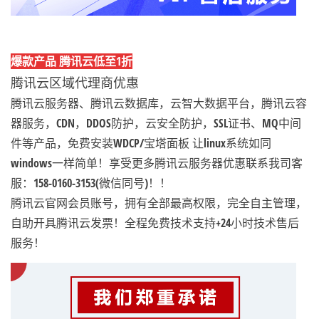
爆款产品 腾讯云低至1折
腾讯云区域代理商优惠
腾讯云服务器、腾讯云数据库，云智大数据平台，腾讯云容
器服务，CDN，DDOS防护，云安全防护，SSL证书、MQ中间
件等产品，免费安装WDCP/宝塔面板 让
linux系统如同
windows一样简单！享受更多腾讯云服务器优惠联系我司客
服：
158-0160-3153
(微信同号)！！
腾讯云官网会员账号，拥有全部最高权限，完全自主管理，
自助开具腾讯云发票！全程免费技术支持+24小时技术售后
服务！