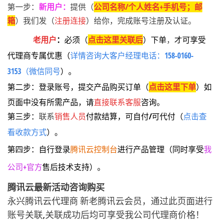
第一步：
新用户
：
提供（
公司名称/个人姓名+手机号；邮
箱
）我们发（
注册连接
）给你，完成账号注册及认证。
老用户
：
必须
（
点击这里关联后
）
下单
，
才可享受
代理商专属优惠
（
详情咨询大客户经理电话：
158-0160-
3153
（微信同号
）
。
第二步：登录账号，提交产品购买订单（
点击这里下单
）
如
页面中没有所需产品，请
直接联系
客服
咨询。
第三步：
联系
销售人员
付款结算，可自付/可代付（
点击查
看收款方式
）。
第四步：自行登录
腾讯云控制台
进行产品管理（同时享受
我
公司+官方
售后技术支持）。
腾讯云最新活动咨询购买
永兴腾讯云代理商 新老腾讯云会员，通过此页面进行
账号关联,关联成功后均可享受我公司代理商价格！