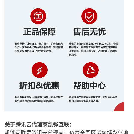
关于腾讯云代理商凯铧互联：
凯铧互联是腾讯云代理商，负责全国区域包括永兴地