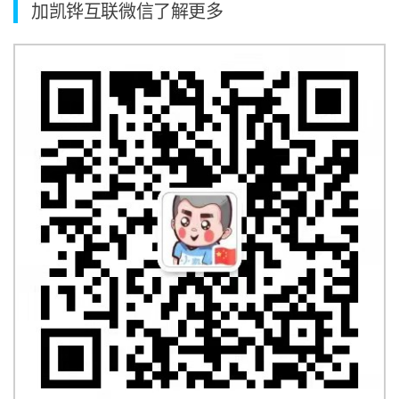
加凯铧互联微信了解更多