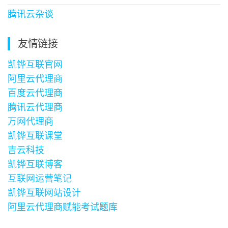
腾讯云杂谈
友情链接
凯铧互联官网
阿里云代理商
百度云代理商
腾讯云代理商
万网代理商
凯铧互联课堂
吉云科技
凯铧互联博客
互联网运营笔记
凯铧互联网站设计
阿里云代理商赋能考试题库