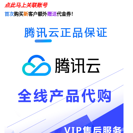
点此马上关联账号
首次
购买
新
客户额外
赠送
代金券！