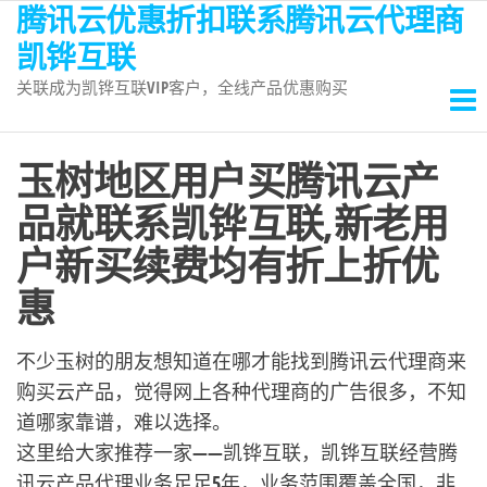
腾讯云优惠折扣联系腾讯云代理商
前
往
凯铧互联
内
关联成为凯铧互联VIP客户，全线产品优惠购买
容
玉树地区用户买腾讯云产
品就联系凯铧互联,新老用
户新买续费均有折上折优
惠
不少玉树的朋友想知道在哪才能找到腾讯云代理商来
购买云产品，觉得网上各种代理商的广告很多，不知
道哪家靠谱，难以选择。
这里给大家推荐一家——凯铧互联，凯铧互联经营腾
讯云产品代理业务足足5年，业务范围覆盖全国，非