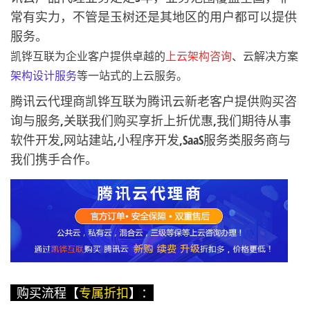
常有实力，不管是玉树还是其地区的用户都可以提供
服务。
凯铧互联为企业客户提供卓越的
上云架构咨询
、云解决方案
架构设计服务
等一站式的上云服务。
腾讯云代理商凯铧互联为腾讯云新老客户提供购买咨
询与服务,关联我们购买享折上折优惠,我们期待从事
软件开发,网站建站,小程序开发,SaaS服务类服务商与
我们携手合作。
购买流程【
专属折扣
】：