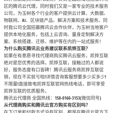
区的腾讯云代理，同时我们又是一家专业的技术服务
公司，为玉树各个行业的客户提供云计算、大数据、
物联网、AI、区块链产品、解决方案和技术服务。同
时我公司全国招募腾讯云合作伙伴，为玉树当地客户
提供本地化服务，包括上云咨询、量身定制解决方
案、系统搭建、迁移、维护等在内的一站式服务！
为什么购买腾讯云业务建议联系凯铧互联？
如果在有意愿寻找代理商购买腾讯云服务，凯铧互联
绝对是您优秀的选择。凯铧互联，接触过的人都说
好，服务态度有口皆碑！腾讯云服务商凯铧互联促
销，现在不买就亏啦!详情咨询客服想要多少买多少!
不限量!直接致电凯铧互联官网热线电话，即可享受
凯铧互联的优质服务。
腾讯云代理商 全国热线：158-0160-3153(微信同号)
从代理商购买和腾讯云官方购买有区别吗？
在下订单和付款方式没有区别，都是在腾讯云官方下