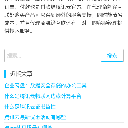
订单，付款也是付款给腾讯云官方。在代理商凯铧互
联处购买产品可以得到额外的服务支持，同时能节省
成本。并且代理商凯铧互联还有一对一的客服经理提
供技术服务。
搜
索：
近期文章
企业网盘：数据安全存储的办公工具
什么是腾讯云物联网边缘计算平台
什么是腾讯云证书监控
腾讯云最新优惠活动有哪些
HBase使用场景有哪些