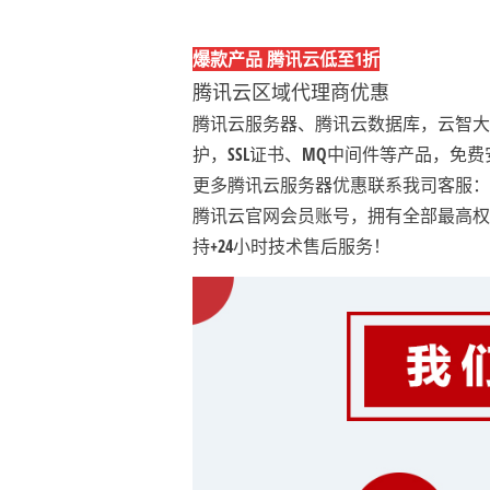
爆款产品 腾讯云低至1折
腾讯云区域代理商优惠
腾讯云服务器、腾讯云数据库，云智大数
护，SSL证书、MQ中间件等产品，免费安
更多腾讯云服务器优惠联系我司客服：
腾讯云官网会员账号，拥有全部最高权
持+24小时技术售后服务！