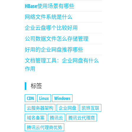
HBase使用场景有哪些
网络文件系统是什么
企业云盘哪个比较好用
公司数据文件怎么存储管理
好用的企业网盘推荐哪些
文档管理工具：企业网盘有什么
作用
标签
CDN
Linux
Windows
云服务器架构
企业网盘
凯铧互联
域名备案
腾讯云
腾讯云代理商
腾讯云代理商优势