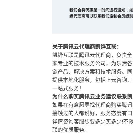
关于腾讯云代理商凯铧互联：
凯铧互联是腾讯云代理商，负责全
家专业的技术服务公司，为乐清各
链产品、解决方案和技术服务。同
提供本地化服务，包括上云咨询、
一站式服务！
为什么购买腾讯云业务建议联系凯
如果在有意愿寻找代理商购买腾讯
接触过的人都说好，服务态度有口
详情咨询客服想要多少买多少!不
联的优质服务。