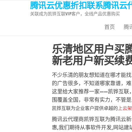
腾讯云优惠折扣联系腾讯云
前
往
关联成为凯铧互联VIP客户，全线产品优惠购买
内
首页
腾
容
乐清地区用户买腾
新老用户新买续
不少乐清的朋友想知道在哪才能找
的广告很多，不知道哪家靠谱，难
这里给大家推荐一家——凯铧互联
围覆盖全国，非常有实力，不管是
凯铧互联为企业客户提供卓越的
上云架
腾讯云代理商凯铧互联为腾讯云新
惠,我们期待从事软件开发,网站建站