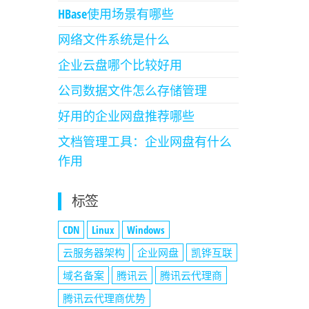
HBase使用场景有哪些
网络文件系统是什么
企业云盘哪个比较好用
公司数据文件怎么存储管理
好用的企业网盘推荐哪些
文档管理工具：企业网盘有什么
作用
标签
CDN
Linux
Windows
云服务器架构
企业网盘
凯铧互联
域名备案
腾讯云
腾讯云代理商
腾讯云代理商优势