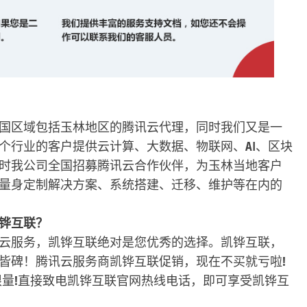
国区域包括玉林地区的腾讯云代理，同时我们又是一
个行业的客户提供云计算、大数据、物联网、AI、区块
时我公司全国招募腾讯云合作伙伴，为玉林当地客户
量身定制解决方案、系统搭建、迁移、维护等在内的
铧互联？
云服务，凯铧互联绝对是您优秀的选择。凯铧互联，
皆碑！腾讯云服务商凯铧互联促销，现在不买就亏啦!
限量!直接致电凯铧互联官网热线电话，即可享受凯铧互