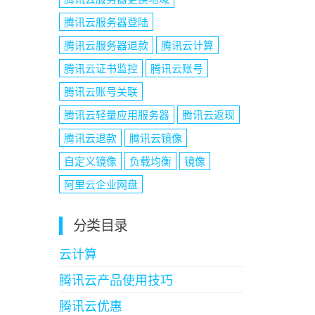
腾讯云服务器登陆
腾讯云服务器退款
腾讯云计算
腾讯云证书监控
腾讯云账号
腾讯云账号关联
腾讯云轻量应用服务器
腾讯云返现
腾讯云退款
腾讯云镜像
自定义镜像
负载均衡
镜像
阿里云企业网盘
分类目录
云计算
腾讯云产品使用技巧
腾讯云优惠