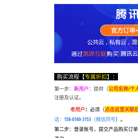
购买流程【
专属折扣
】：
第一步：
新用户
：
提供（
公司名称/个
注册及认证。
老用户
：
必须
（
点击这里关联
话：
158-0160-3153
（微信同号
）
。
第二步：登录账号，提交产品购买订单