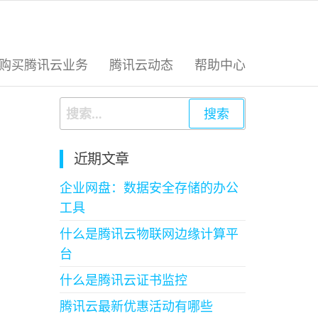
购买腾讯云业务
腾讯云动态
帮助中心
搜
索：
近期文章
企业网盘：数据安全存储的办公
工具
什么是腾讯云物联网边缘计算平
台
什么是腾讯云证书监控
腾讯云最新优惠活动有哪些