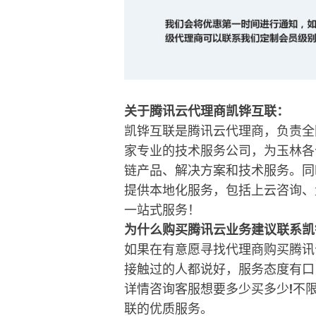
关于腾讯云代理商凯铧互联：
凯铧互联是腾讯云代理商，负责全
家专业的技术服务公司，为玉林各
链产品、解决方案和技术服务。同
提供本地化服务，包括上云咨询、
一站式服务！
为什么购买腾讯云业务建议联系凯
如果在有意愿寻找代理商购买腾讯
接触过的人都说好，服务态度有口
详情咨询客服想要多少买多少!不
联的优质服务。