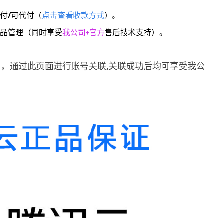
付/可代付（
点击查看收款方式
）。
品管理（同时享受
我公司+官方
售后技术支持）。
员，通过此页面进行账号关联,关联成功后均可享受我公