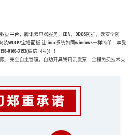
据平台，腾讯云容器服务，CDN，DDOS防护，云安全防
装WDCP/宝塔面板 让
linux系统如同windows一样简单！享受
158-0160-3153
(微信同号)！！
限，完全自主管理，自助开具腾讯云发票！全程免费技术支