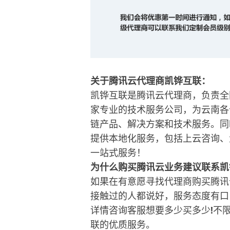
关于腾讯云代理商凯铧互联：
凯铧互联是腾讯云代理商，负责全
家专业的技术服务公司，为云南各
链产品、解决方案和技术服务。同
提供本地化服务，包括上云咨询、
一站式服务！
为什么购买腾讯云业务建议联系凯
如果在有意愿寻找代理商购买腾讯
接触过的人都说好，服务态度有口
详情咨询客服想要多少买多少!不
联的优质服务。