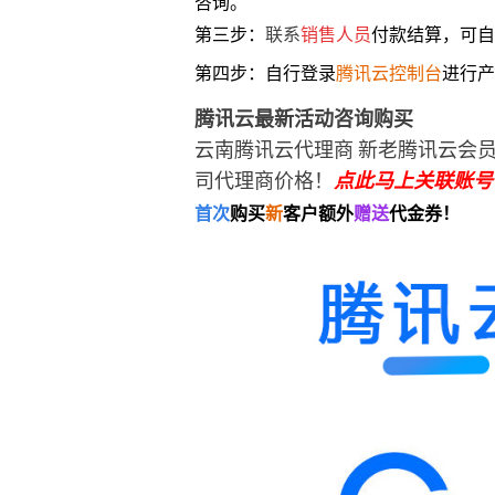
咨询。
第三步：
联系
销售人员
付款结算，可自
第四步：自行登录
腾讯云控制台
进行产
腾讯云最新活动咨询购买
云南腾讯云代理商 新老腾讯云会
司代理商价格！
点此马上关联账号
首次
购买
新
客户额外
赠送
代金券！