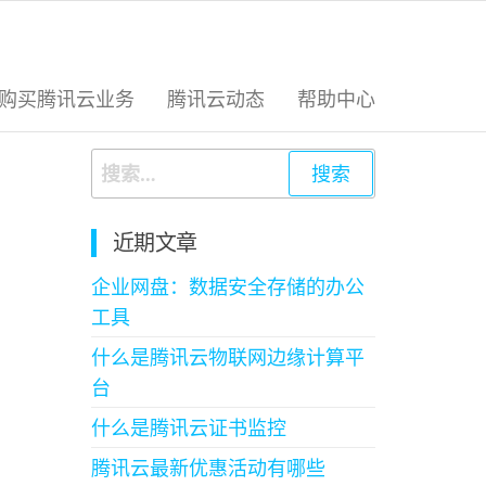
购买腾讯云业务
腾讯云动态
帮助中心
搜
索：
近期文章
企业网盘：数据安全存储的办公
工具
什么是腾讯云物联网边缘计算平
台
什么是腾讯云证书监控
腾讯云最新优惠活动有哪些