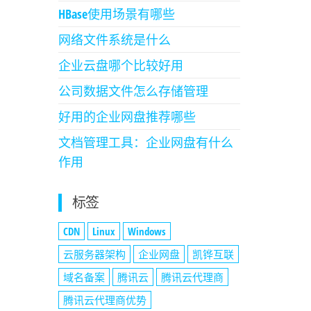
HBase使用场景有哪些
网络文件系统是什么
企业云盘哪个比较好用
公司数据文件怎么存储管理
好用的企业网盘推荐哪些
文档管理工具：企业网盘有什么
作用
标签
CDN
Linux
Windows
云服务器架构
企业网盘
凯铧互联
域名备案
腾讯云
腾讯云代理商
腾讯云代理商优势