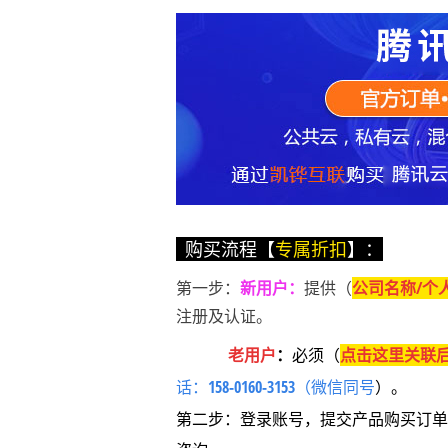
购买流程【
专属折扣
】：
第一步：
新用户
：
提供（
公司名称/个
注册及认证。
老用户
：
必须
（
点击这里关联
话：
158-0160-3153
（微信同号
）
。
第二步：登录账号，提交产品购买订单