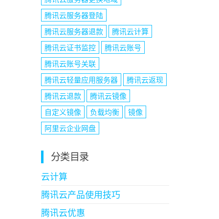
腾讯云服务器登陆
腾讯云服务器退款
腾讯云计算
腾讯云证书监控
腾讯云账号
腾讯云账号关联
腾讯云轻量应用服务器
腾讯云返现
腾讯云退款
腾讯云镜像
自定义镜像
负载均衡
镜像
阿里云企业网盘
分类目录
云计算
腾讯云产品使用技巧
腾讯云优惠