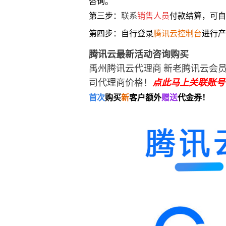
咨询。
第三步：
联系
销售人员
付款结算，可自
第四步：自行登录
腾讯云控制台
进行产
腾讯云最新活动咨询购买
禹州腾讯云代理商 新老腾讯云会
司代理商价格！
点此马上关联账号
首次
购买
新
客户额外
赠送
代金券！