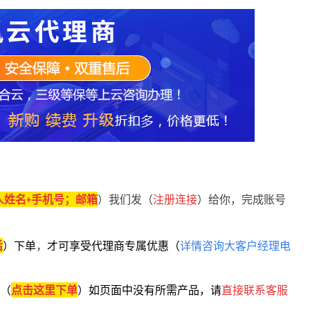
人姓名+手机号；邮箱
）我们发（
注册连接
）给你，完成账号
后
）
下单
，
才可享受代理商专属优惠
（
详情咨询大客户经理电
（
点击这里下单
）
如页面中没有所需产品，请
直接联系
客服