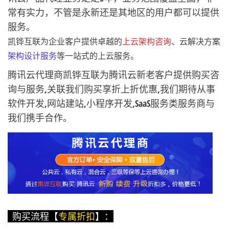
常有实力，不管是永新还是其地区的用户都可以提供
服务。
凯铧互联为企业客户提供卓越的
上云架构咨询
、云解决方案
架构设计服务
等一站式的上云服务。
腾讯云代理商凯铧互联为腾讯云新老客户提供购买咨
询与服务,关联我们购买享折上折优惠,我们期待从事
软件开发,网站建站,小程序开发,SaaS服务类服务商与
我们携手合作。
购买流程【
专属折扣
】：