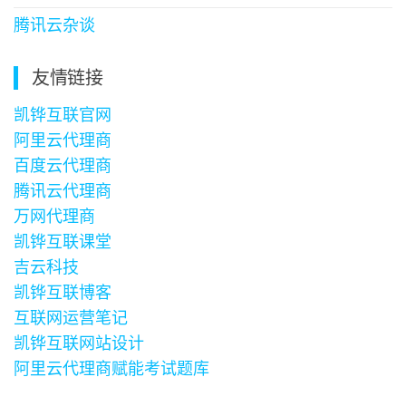
腾讯云杂谈
友情链接
凯铧互联官网
阿里云代理商
百度云代理商
腾讯云代理商
万网代理商
凯铧互联课堂
吉云科技
凯铧互联博客
互联网运营笔记
凯铧互联网站设计
阿里云代理商赋能考试题库