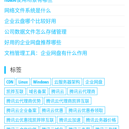
网络文件系统是什么
企业云盘哪个比较好用
公司数据文件怎么存储管理
好用的企业网盘推荐哪些
文档管理工具：企业网盘有什么作用
标签
CDN
Linux
Windows
云服务器架构
企业网盘
凯铧互联
域名备案
腾讯云
腾讯云代理商
腾讯云代理商优势
腾讯云代理商凯铧互联
腾讯云企业备案
腾讯云优惠
腾讯云优惠券领取
腾讯云优惠找凯铧铧互联
腾讯云加速
腾讯云务器价格