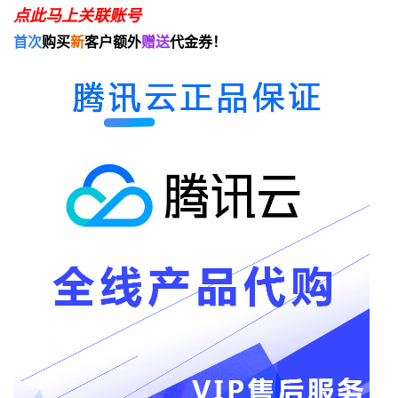
点此马上关联账号
首次
购买
新
客户额外
赠送
代金券！