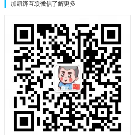
加凯铧互联微信了解更多