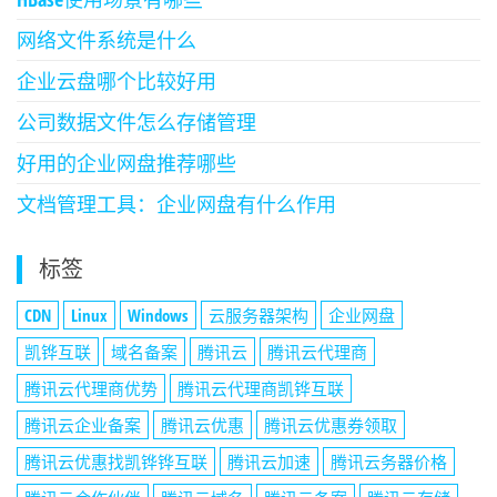
网络文件系统是什么
企业云盘哪个比较好用
公司数据文件怎么存储管理
好用的企业网盘推荐哪些
文档管理工具：企业网盘有什么作用
标签
CDN
Linux
Windows
云服务器架构
企业网盘
凯铧互联
域名备案
腾讯云
腾讯云代理商
腾讯云代理商优势
腾讯云代理商凯铧互联
腾讯云企业备案
腾讯云优惠
腾讯云优惠券领取
腾讯云优惠找凯铧铧互联
腾讯云加速
腾讯云务器价格