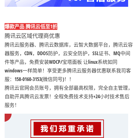
爆款产品 腾讯云低至1折
腾讯云区域代理商优惠
腾讯云服务器、腾讯云数据库，云智大数据平台，腾讯云容
器服务，CDN，DDOS防护，云安全防护，SSL证书、MQ中间
件等产品，免费安装WDCP/宝塔面板 让
linux系统如同
windows一样简单！享受更多腾讯云服务器优惠联系我司客
服：
158-0160-3153
(微信同号)！！
腾讯云官网会员账号，拥有全部最高权限，完全自主管理，
自助开具腾讯云发票！全程免费技术支持+24小时技术售后
服务！