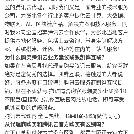
区的腾讯云代理，同时我们又是一家专业的技术服务
公司，为张北各个行业的客户提供云计算、大数据、
物联网、AI、区块链产品、解决方案和技术服务。同
时我公司全国招募腾讯云合作伙伴，为张北当地客户
提供本地化服务，包括上云咨询、量身定制解决方
案、系统搭建、迁移、维护等在内的一站式服务！
为什么购买腾讯云业务建议联系凯铧互联？
如果在有意愿寻找代理商购买腾讯云服务，凯铧互联
绝对是您优秀的选择。凯铧互联，接触过的人都说
好，服务态度有口皆碑！腾讯云服务商凯铧互联促
销，现在不买就亏啦!详情咨询客服想要多少买多少!
不限量!直接致电凯铧互联官网热线电话，即可享受
凯铧互联的优质服务。
腾讯云代理商 全国热线：158-0160-3153(微信同号)
从代理商购买和腾讯云官方购买有区别吗？
在下订单和付款方式没有区别，都是在腾讯云官方下