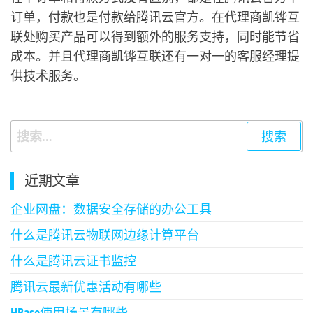
订单，付款也是付款给腾讯云官方。在代理商凯铧互
联处购买产品可以得到额外的服务支持，同时能节省
成本。并且代理商凯铧互联还有一对一的客服经理提
供技术服务。
搜
索：
近期文章
企业网盘：数据安全存储的办公工具
什么是腾讯云物联网边缘计算平台
什么是腾讯云证书监控
腾讯云最新优惠活动有哪些
HBase使用场景有哪些