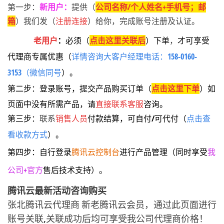
第一步：
新用户
：
提供（
公司名称/个人姓名+手机号；邮
箱
）我们发（
注册连接
）给你，完成账号注册及认证。
老用户
：
必须
（
点击这里关联后
）
下单
，
才可享受
代理商专属优惠
（
详情咨询大客户经理电话：
158-0160-
3153
（微信同号
）
。
第二步：登录账号，提交产品购买订单（
点击这里下单
）
如
页面中没有所需产品，请
直接联系
客服
咨询。
第三步：
联系
销售人员
付款结算，可自付/可代付（
点击查
看收款方式
）。
第四步：自行登录
腾讯云控制台
进行产品管理（同时享受
我
公司+官方
售后技术支持）。
腾讯云最新活动咨询购买
张北腾讯云代理商 新老腾讯云会员，通过此页面进行
账号关联,关联成功后均可享受我公司代理商价格！