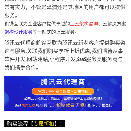
常有实力，不管是漳浦还是其地区的用户都可以提供
服务。
凯铧互联为企业客户提供卓越的
上云架构咨询
、云解决方案
架构设计服务
等一站式的上云服务。
腾讯云代理商凯铧互联为腾讯云新老客户提供购买咨
询与服务,关联我们购买享折上折优惠,我们期待从事
软件开发,网站建站,小程序开发,SaaS服务类服务商与
我们携手合作。
购买流程【
专属折扣
】：