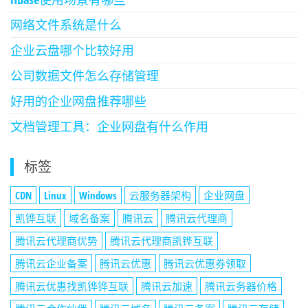
网络文件系统是什么
企业云盘哪个比较好用
公司数据文件怎么存储管理
好用的企业网盘推荐哪些
文档管理工具：企业网盘有什么作用
标签
CDN
Linux
Windows
云服务器架构
企业网盘
凯铧互联
域名备案
腾讯云
腾讯云代理商
腾讯云代理商优势
腾讯云代理商凯铧互联
腾讯云企业备案
腾讯云优惠
腾讯云优惠券领取
腾讯云优惠找凯铧铧互联
腾讯云加速
腾讯云务器价格