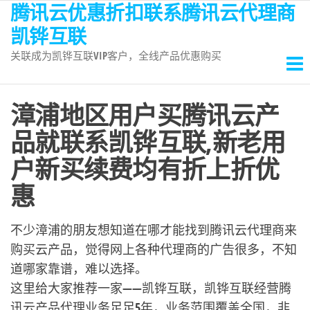
腾讯云优惠折扣联系腾讯云代理商
前
往
凯铧互联
内
关联成为凯铧互联VIP客户，全线产品优惠购买
容
漳浦地区用户买腾讯云产
品就联系凯铧互联,新老用
户新买续费均有折上折优
惠
不少漳浦的朋友想知道在哪才能找到腾讯云代理商来
购买云产品，觉得网上各种代理商的广告很多，不知
道哪家靠谱，难以选择。
这里给大家推荐一家——凯铧互联，凯铧互联经营腾
讯云产品代理业务足足5年，业务范围覆盖全国，非