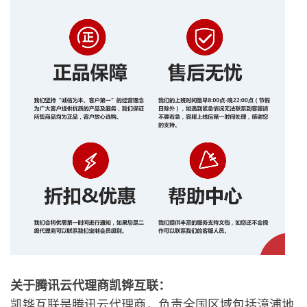
关于腾讯云代理商凯铧互联：
凯铧互联是腾讯云代理商，负责全国区域包括漳浦地