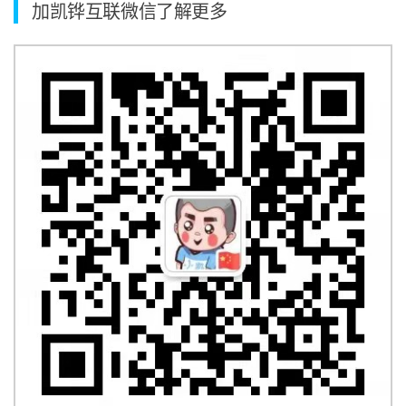
加凯铧互联微信了解更多