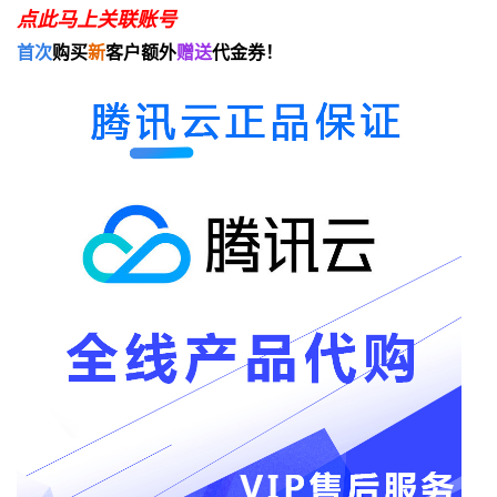
点此马上关联账号
首次
购买
新
客户额外
赠送
代金券！