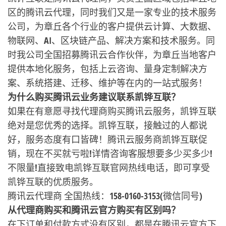
区的腾讯云代理，同时我们又是一家专业的技术服务
公司，为章丘各个行业的客户提供云计算、大数据、
物联网、AI、区块链产品、解决方案和技术服务。同
时我公司全国招募腾讯云合作伙伴，为章丘当地客户
提供本地化服务，包括上云咨询、量身定制解决方
案、系统搭建、迁移、维护等在内的一站式服务！
为什么购买腾讯云业务建议联系凯铧互联？
如果在有意愿寻找代理商购买腾讯云服务，凯铧互联
绝对是您优秀的选择。凯铧互联，接触过的人都说
好，服务态度有口皆碑！腾讯云服务商凯铧互联促
销，现在不买就亏啦!详情咨询客服想要多少买多少!
不限量!直接致电凯铧互联官网热线电话，即可享受
凯铧互联的优质服务。
腾讯云代理商 全国热线：158-0160-3153(微信同号)
从代理商购买和腾讯云官方购买有区别吗？
在下订单和付款方式没有区别，都是在腾讯云官方下