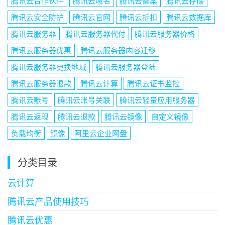
腾讯云合作伙伴
腾讯云域名
腾讯云备案
腾讯云存储
腾讯云安全防护
腾讯云官网
腾讯云折扣
腾讯云数据库
腾讯云服务器
腾讯云服务器代付
腾讯云服务器价格
腾讯云服务器优惠
腾讯云服务器内容迁移
腾讯云服务器更换地域
腾讯云服务器登陆
腾讯云服务器退款
腾讯云计算
腾讯云证书监控
腾讯云账号
腾讯云账号关联
腾讯云轻量应用服务器
腾讯云返现
腾讯云退款
腾讯云镜像
自定义镜像
负载均衡
镜像
阿里云企业网盘
分类目录
云计算
腾讯云产品使用技巧
腾讯云优惠