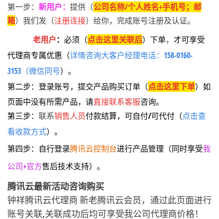
第一步：
新用户
：
提供（
公司名称/个人姓名+手机号；邮
箱
）我们发（
注册连接
）给你，完成账号注册及认证。
老用户
：
必须
（
点击这里关联后
）
下单
，
才可享受
代理商专属优惠
（
详情咨询大客户经理电话：
158-0160-
3153
（微信同号
）
。
第二步：登录账号，提交产品购买订单（
点击这里下单
）
如
页面中没有所需产品，请
直接联系
客服
咨询。
第三步：
联系
销售人员
付款结算，可自付/可代付（
点击查
看收款方式
）。
第四步：自行登录
腾讯云控制台
进行产品管理（同时享受
我
公司+官方
售后技术支持）。
腾讯云最新活动咨询购买
钟祥腾讯云代理商 新老腾讯云会员，通过此页面进行
账号关联,关联成功后均可享受我公司代理商价格！