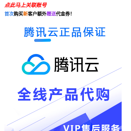
点此马上关联账号
首次
购买
新
客户额外
赠送
代金券！