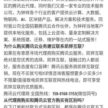
区的腾讯云代理，同时我们又是一家专业的技术服务
公司，为钟祥各个行业的客户提供云计算、大数据、
物联网、AI、区块链产品、解决方案和技术服务。同
时我公司全国招募腾讯云合作伙伴，为钟祥当地客户
提供本地化服务，包括上云咨询、量身定制解决方
案、系统搭建、迁移、维护等在内的一站式服务！
为什么购买腾讯云业务建议联系凯铧互联？
如果在有意愿寻找代理商购买腾讯云服务，凯铧互联
绝对是您优秀的选择。凯铧互联，接触过的人都说
好，服务态度有口皆碑！腾讯云服务商凯铧互联促
销，现在不买就亏啦!详情咨询客服想要多少买多少!
不限量!直接致电凯铧互联官网热线电话，即可享受
凯铧互联的优质服务。
腾讯云代理商 全国热线：158-0160-3153(微信同号)
从代理商购买和腾讯云官方购买有区别吗？
在下订单和付款方式没有区别，都是在腾讯云官方下