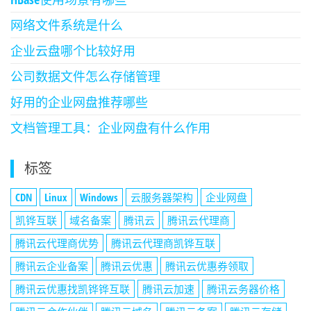
网络文件系统是什么
企业云盘哪个比较好用
公司数据文件怎么存储管理
好用的企业网盘推荐哪些
文档管理工具：企业网盘有什么作用
标签
CDN
Linux
Windows
云服务器架构
企业网盘
凯铧互联
域名备案
腾讯云
腾讯云代理商
腾讯云代理商优势
腾讯云代理商凯铧互联
腾讯云企业备案
腾讯云优惠
腾讯云优惠券领取
腾讯云优惠找凯铧铧互联
腾讯云加速
腾讯云务器价格