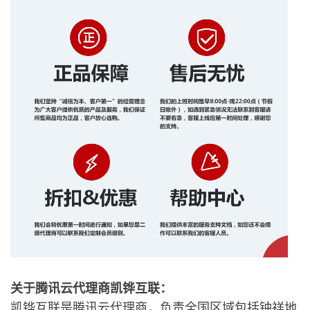
关于腾讯云代理商凯铧互联：
凯铧互联是腾讯云代理商，负责全国区域包括钟祥地