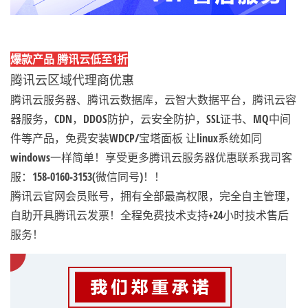
爆款产品 腾讯云低至1折
腾讯云区域代理商优惠
腾讯云服务器、腾讯云数据库，云智大数据平台，腾讯云容
器服务，CDN，DDOS防护，云安全防护，SSL证书、MQ中间
件等产品，免费安装WDCP/宝塔面板 让
linux系统如同
windows一样简单！享受更多腾讯云服务器优惠联系我司客
服：
158-0160-3153
(微信同号)！！
腾讯云官网会员账号，拥有全部最高权限，完全自主管理，
自助开具腾讯云发票！全程免费技术支持+24小时技术售后
服务！