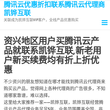
腾讯云优惠折扣联系腾讯云代理商
前
往
凯铧互联
内
关联成为凯铧互联VIP客户，全线产品优惠购买
容
资兴地区用户买腾讯云产
品就联系凯铧互联,新老用
户新买续费均有折上折优
惠
不少资兴的朋友想知道在哪才能找到腾讯云代理商来
购买云产品，觉得网上各种代理商的广告很多，不知
道哪家靠谱，难以选择。
这里给大家推荐一家——凯铧互联，凯铧互联经营腾
讯云产品代理业务足足5年，业务范围覆盖全国，非