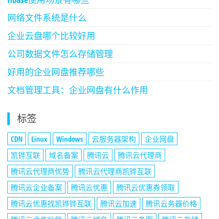
网络文件系统是什么
企业云盘哪个比较好用
公司数据文件怎么存储管理
好用的企业网盘推荐哪些
文档管理工具：企业网盘有什么作用
标签
CDN
Linux
Windows
云服务器架构
企业网盘
凯铧互联
域名备案
腾讯云
腾讯云代理商
腾讯云代理商优势
腾讯云代理商凯铧互联
腾讯云企业备案
腾讯云优惠
腾讯云优惠券领取
腾讯云优惠找凯铧铧互联
腾讯云加速
腾讯云务器价格