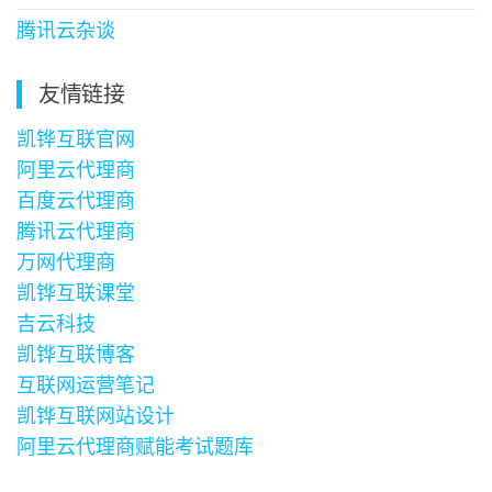
腾讯云杂谈
友情链接
凯铧互联官网
阿里云代理商
百度云代理商
腾讯云代理商
万网代理商
凯铧互联课堂
吉云科技
凯铧互联博客
互联网运营笔记
凯铧互联网站设计
阿里云代理商赋能考试题库