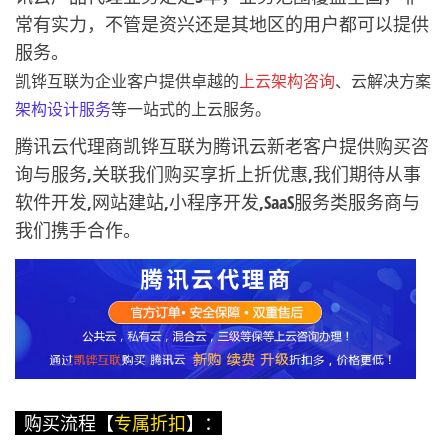
常有实力，不管是资兴还是其地区的用户都可以提供
服务。
凯铧互联为企业客户提供卓越的
上云架构咨询
、云解决方案
架构设计服务
等一站式的上云服务。
腾讯云代理商凯铧互联为腾讯云新老客户提供购买咨
询与服务,关联我们购买享折上折优惠,我们期待从事
软件开发,网站建站,小程序开发,SaaS服务类服务商与
我们携手合作。
购买流程【
专属折扣
】：